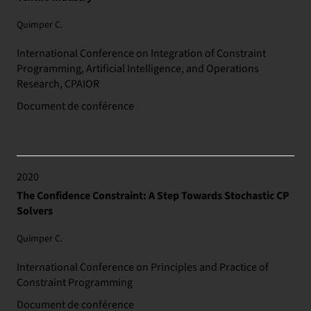
Quimper C.
International Conference on Integration of Constraint
Programming, Artificial Intelligence, and Operations
Research, CPAIOR
Document de conférence
2020
The Confidence Constraint: A Step Towards Stochastic CP
Solvers
Quimper C.
International Conference on Principles and Practice of
Constraint Programming
Document de conférence