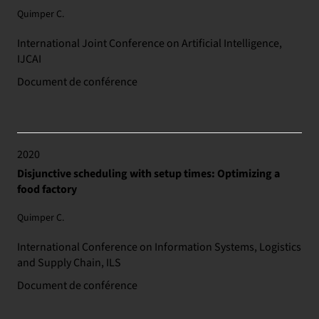
Quimper C.
International Joint Conference on Artificial Intelligence,
IJCAI
Document de conférence
2020
Disjunctive scheduling with setup times: Optimizing a
food factory
Quimper C.
International Conference on Information Systems, Logistics
and Supply Chain, ILS
Document de conférence