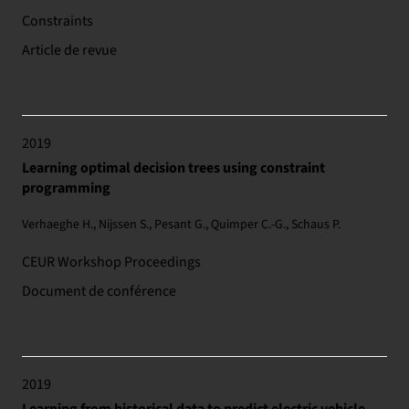
Constraints
Article de revue
2019
Learning optimal decision trees using constraint
programming
Verhaeghe H., Nijssen S., Pesant G., Quimper C.-G., Schaus P.
CEUR Workshop Proceedings
Document de conférence
2019