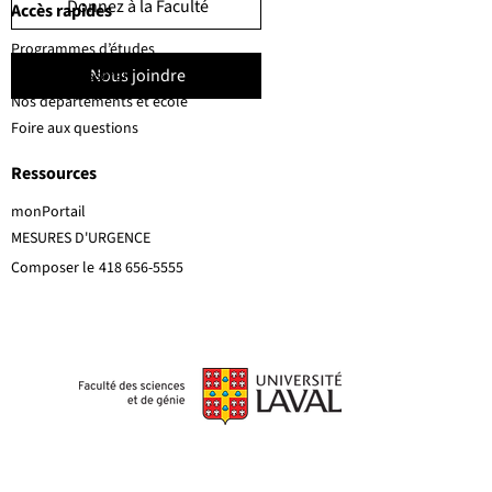
Donnez à la Faculté
Accès rapides
Programmes d’études
Nous joindre
Corps professoral
Nos départements et école
Foire aux questions
Ressources
monPortail
MESURES D'URGENCE
Composer le
418 656-5555