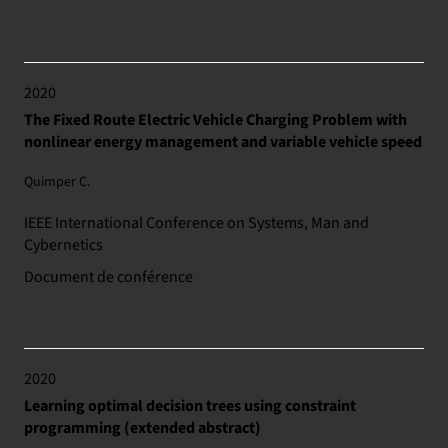
2020
The Fixed Route Electric Vehicle Charging Problem with
nonlinear energy management and variable vehicle speed
Quimper C.
IEEE International Conference on Systems, Man and
Cybernetics
Document de conférence
2020
Learning optimal decision trees using constraint
programming (extended abstract)