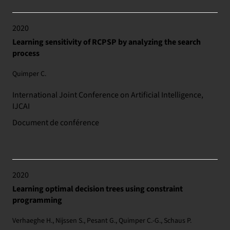
2020
Learning sensitivity of RCPSP by analyzing the search
process
Quimper C.
International Joint Conference on Artificial Intelligence,
IJCAI
Document de conférence
2020
Learning optimal decision trees using constraint
programming
Verhaeghe H., Nijssen S., Pesant G., Quimper C.-G., Schaus P.